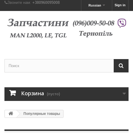
Звоните нам:
+380960095008
Sign in
Russian
Корзина
(пусто)
Популярные товары